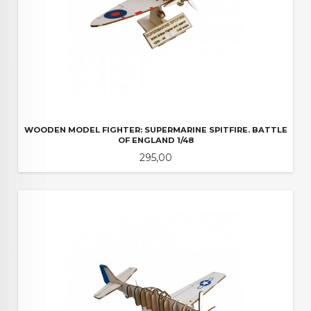
WOODEN MODEL FIGHTER: SUPERMARINE SPITFIRE. BATTLE
OF ENGLAND 1/48
Pris
295,00