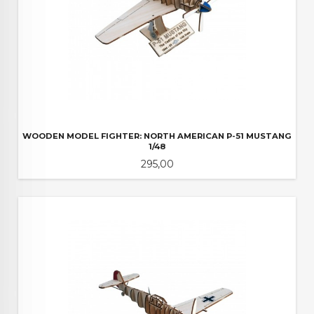
WOODEN MODEL FIGHTER: NORTH AMERICAN P-51 MUSTANG
1/48
Pris
295,00