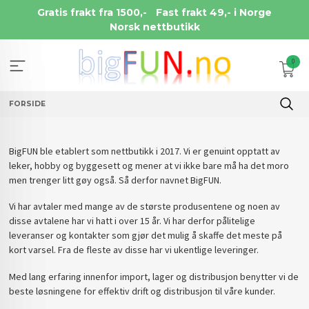
Gå
Gratis frakt fra 1500,-
Fast frakt 49,- i Norge
til
Norsk nettbutikk
innholdet
0
FORSIDE
BigFUN ble etablert som nettbutikk i 2017. Vi er genuint opptatt av
leker, hobby og byggesett og mener at vi ikke bare må ha det moro
men trenger litt gøy også. Så derfor navnet BigFUN.
Vi har avtaler med mange av de største produsentene og noen av
disse avtalene har vi hatt i over 15 år. Vi har derfor pålitelige
leveranser og kontakter som gjør det mulig å skaffe det meste på
kort varsel. Fra de fleste av disse har vi ukentlige leveringer.
Med lang erfaring innenfor import, lager og distribusjon benytter vi de
beste løsningene for effektiv drift og distribusjon til våre kunder.