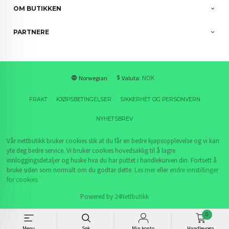
OM BUTIKKEN
PARTNERE
: NOK
Norwegian
Valuta
FRAKT
KJØPSBETINGELSER
SIKKERHET OG PERSONVERN
NYHETSBREV
Vår nettbutikk bruker cookies slik at du får en bedre kjøpsopplevelse og vi kan
yte deg bedre service. Vi bruker cookies hovedsaklig til å lagre
innloggingsdetaljer og huske hva du har puttet i handlekurven din. Fortsett å
bruke siden som normalt om du godtar dette.
Les mer
eller
endre innstillinger
for cookies.
Powered by
24Nettbutikk
0
Meny
Søk
Min konto
Handlevogn