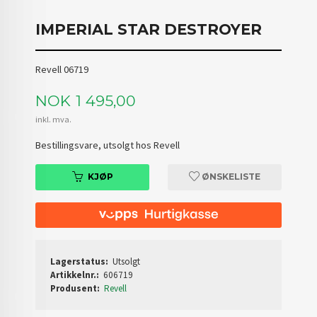
IMPERIAL STAR DESTROYER
Revell 06719
Pris
NOK
1 495,00
inkl. mva.
Bestillingsvare, utsolgt hos Revell
KJØP
ØNSKELISTE
Lagerstatus:
Utsolgt
Artikkelnr.:
606719
Produsent:
Revell