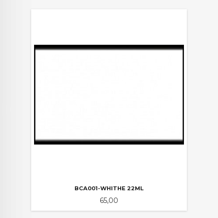
BCA001-WHITHE 22ML
Pris
65,00