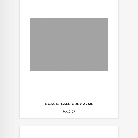
BCA012-PALE GREY 22ML
Pris
65,00