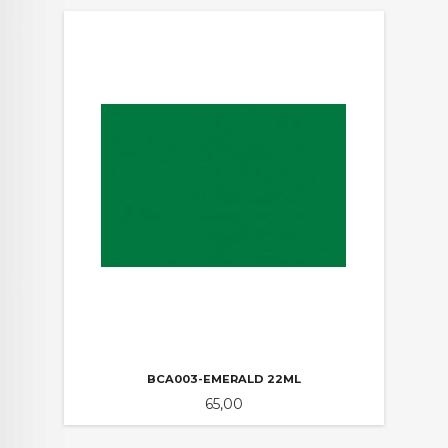
BCA003-EMERALD 22ML
Pris
65,00