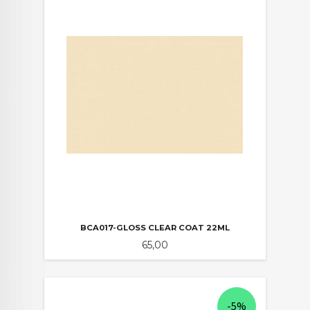
BCA017-GLOSS CLEAR COAT 22ML
Pris
65,00
-5%