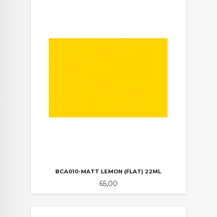
BCA010-MATT LEMON (FLAT) 22ML
Pris
65,00