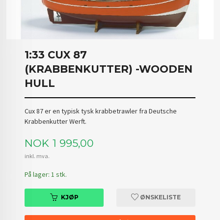
1:33 CUX 87
(KRABBENKUTTER) -WOODEN
HULL
Cux 87 er en typisk tysk krabbetrawler fra Deutsche
Krabbenkutter Werft.
Pris
NOK
1 995,00
inkl. mva.
På lager: 1 stk.
KJØP
ØNSKELISTE