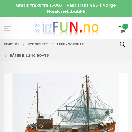
Gå
Gratis frakt fra 1500,-
Fast frakt 49,- i Norge
til
Norsk nettbutikk
innholdet
0
FORSIDE
BYGGESETT
TREBYGGESETT
BÅTER BILLING BOATS