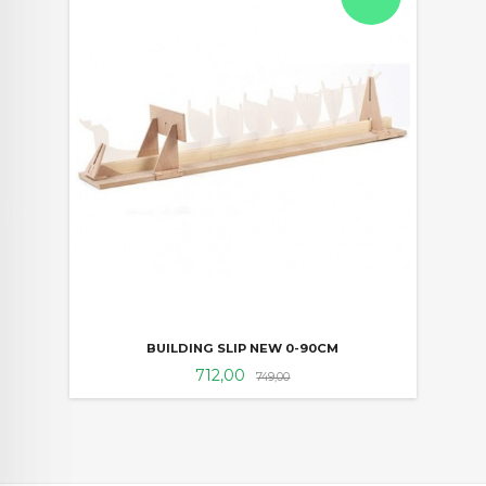
BUILDING SLIP NEW 0-90CM
Tilbud
Rabatt
712,00
749,00