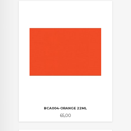
BCA004-ORANGE 22ML
Pris
65,00