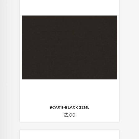
BCA011-BLACK 22ML
Pris
65,00