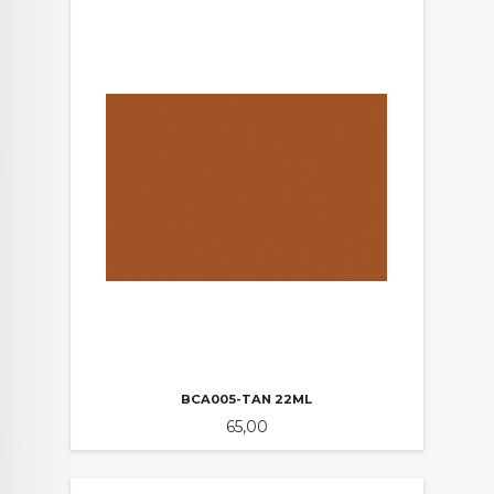
BCA005-TAN 22ML
Pris
65,00