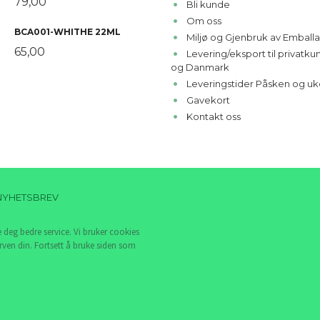
79,00
Bli kunde
Om oss
BCA001-WHITHE 22ML
Miljø og Gjenbruk av Emballa
65,00
Levering/eksport til privatk
og Danmark
Leveringstider Påsken og uk
Gavekort
Kontakt oss
NYHETSBREV
e deg bedre service. Vi bruker cookies
rven din. Fortsett å bruke siden som