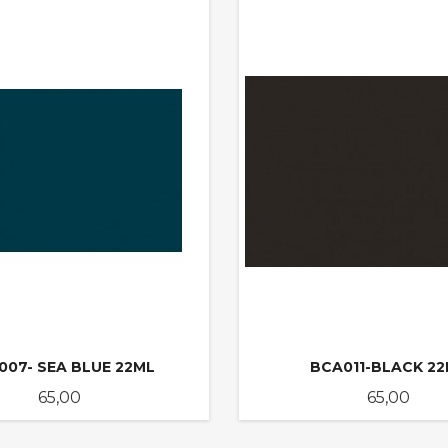
007- SEA BLUE 22ML
BCA011-BLACK 2
Pris
Pris
65,00
65,00