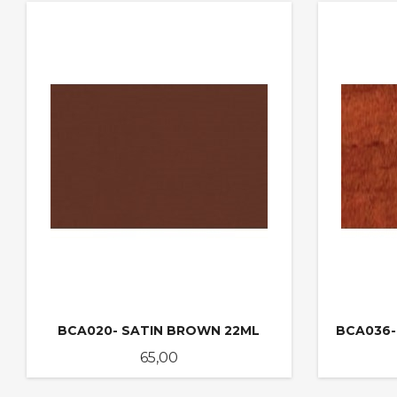
KJØP
BCA020- SATIN BROWN 22ML
BCA036-
Pris
65,00