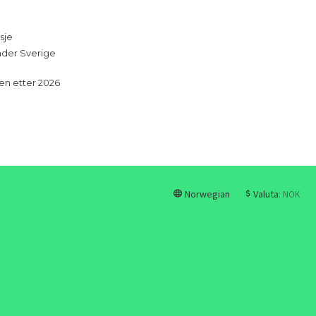
sje
under Sverige
en etter 2026
Norwegian
Valuta
: NOK