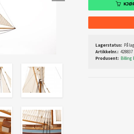
KJØ
Lagerstatus:
På lag
Artikkelnr.:
428837
Produsent:
Billing