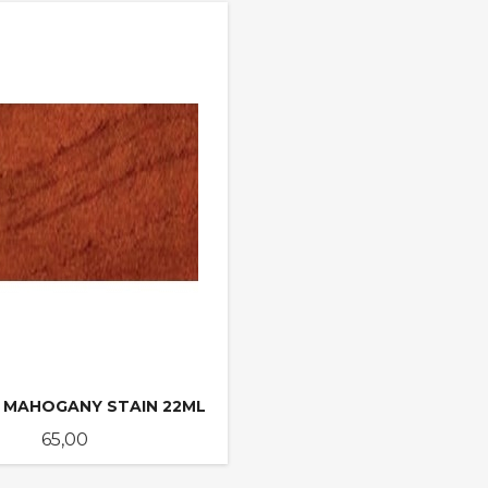
KJØP
KJØP
 MAHOGANY STAIN 22ML
Pris
65,00