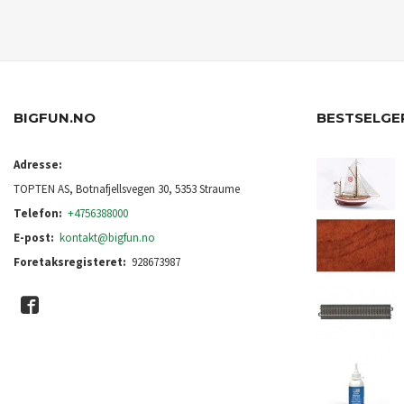
KJØP
BIGFUN.NO
BESTSELGE
Adresse:
TOPTEN AS, Botnafjellsvegen 30, 5353 Straume
Telefon:
+4756388000
E-post:
kontakt@bigfun.no
Foretaksregisteret:
928673987