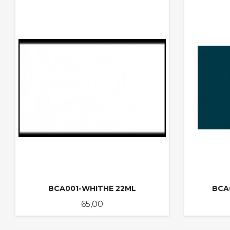
BCA001-WHITHE 22ML
BCA
Pris
65,00