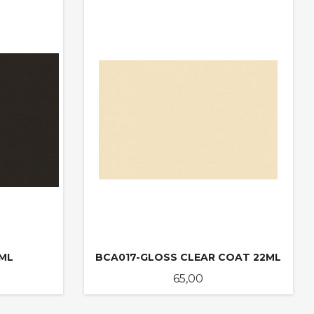
2ML
BCA017-GLOSS CLEAR COAT 22ML
Pris
65,00