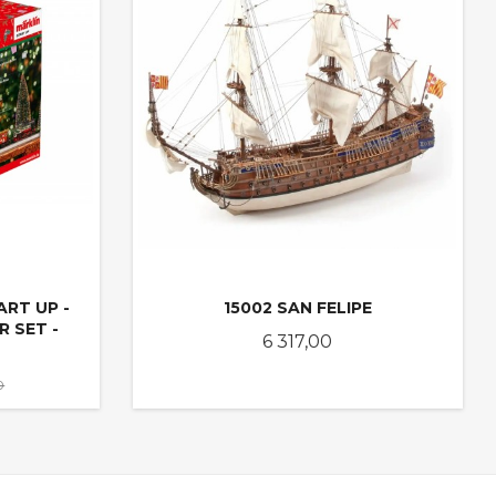
RT UP -
15002 SAN FELIPE
 SET -
Pris
6 317,00
Rabatt
0
KJØP