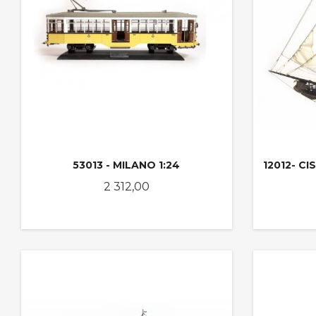
53013 - MILANO 1:24
12012- C
Pris
2 312,00
KJØP