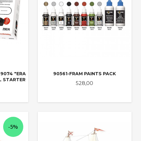
29074 "ERA
90561-FRAM PAINTS PACK
AL STARTER
Pris
528,00
KJØP
-5%