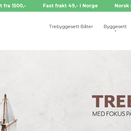
t fra 1500,-
Fast frakt 49,- i Norge
Norsk 
Trebyggesett Båter
Byggesett