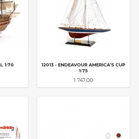
L 1:70
12013 - ENDEAVOUR AMERICA’S CUP
1:75
Pris
1 747,00
LES MER