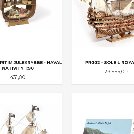
RITIM JULEKRYBBE - NAVAL
PR002 - SOLEIL ROYA
NATIVITY 1:90
Pris
23 995,00
Pris
431,00
KJØP
KJØP