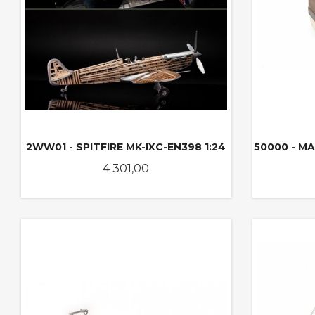
2WW01 - SPITFIRE MK-IXC-EN398 1:24
50000 - MA
Pris
4 301,00
KJØP