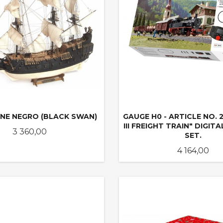
ISNE NEGRO (BLACK SWAN)
GAUGE H0 - ARTICLE NO. 
III FREIGHT TRAIN" DIGIT
Pris
3 360,00
SET.
Pris
4 164,00
KJØP
KJØP