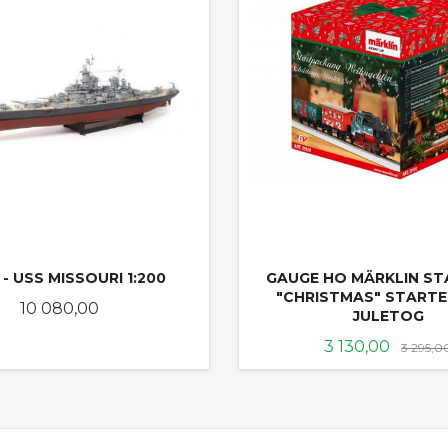
 - USS MISSOURI 1:200
GAUGE HO MÄRKLIN STA
"CHRISTMAS" STARTER
Pris
10 080,00
JULETOG
Tilbud
3 130,00
3 295,0
KJØP
KJØP