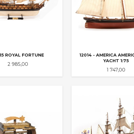
015 ROYAL FORTUNE
12014 - AMERICA AMERI
YACHT 1:75
Pris
2 985,00
Pris
1 747,00
KJØP
KJØP