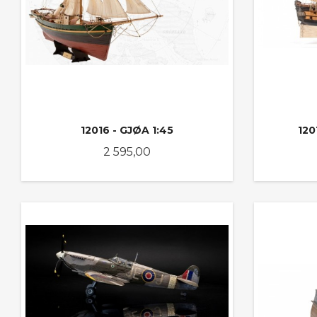
12016 - GJØA 1:45
12
Pris
2 595,00
KJØP