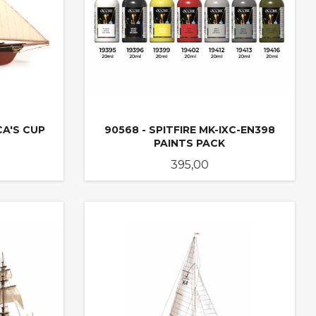
CA'S CUP
90568 - SPITFIRE MK-IXC-EN398
PAINTS PACK
Pris
395,00
LES MER