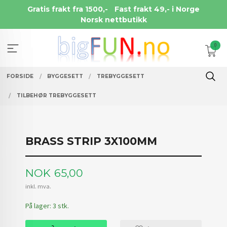
Gå
Gratis frakt fra 1500,-
Fast frakt 49,- i Norge
til
Norsk nettbutikk
innholdet
0
FORSIDE
BYGGESETT
TREBYGGESETT
TILBEHØR TREBYGGESETT
BRASS STRIP 3X100MM
Pris
NOK
65,00
inkl. mva.
På lager: 3 stk.