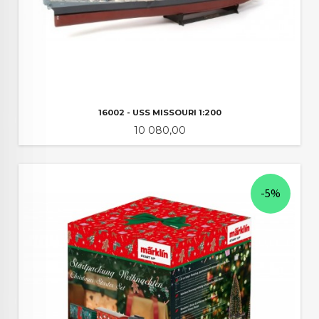
16002 - USS MISSOURI 1:200
Pris
10 080,00
-5%