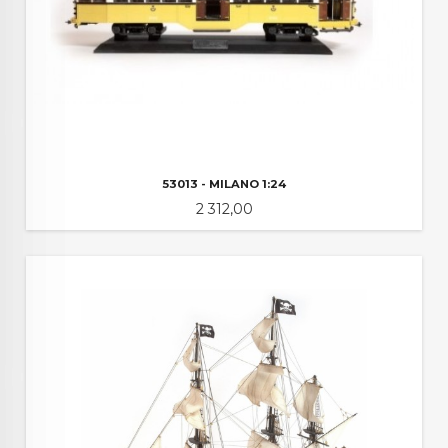
53013 - MILANO 1:24
Pris
2 312,00