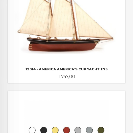
12014 - AMERICA AMERICA'S CUP YACHT 1:75
Pris
1 747,00