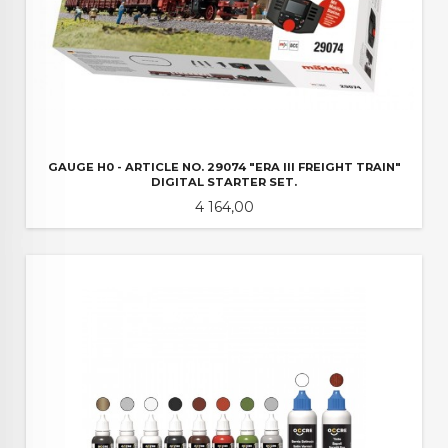
GAUGE H0 - ARTICLE NO. 29074 "ERA III FREIGHT TRAIN"
DIGITAL STARTER SET.
Pris
4 164,00