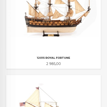
12015 ROYAL FORTUNE
Pris
2 985,00