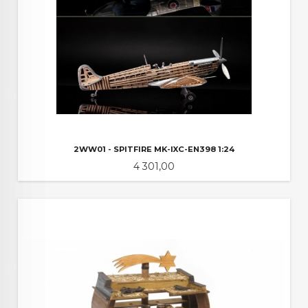
2WW01 - SPITFIRE MK-IXC-EN398 1:24
Pris
4 301,00