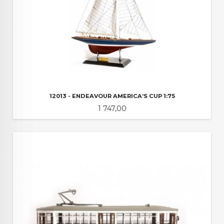
12013 - ENDEAVOUR AMERICA’S CUP 1:75
Pris
1 747,00