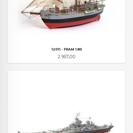
12011 - FRAM 1:85
Pris
2 957,00