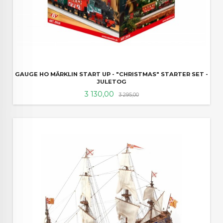
GAUGE HO MÄRKLIN START UP - "CHRISTMAS" STARTER SET -
JULETOG
Tilbud
Rabatt
3 130,00
3 295,00