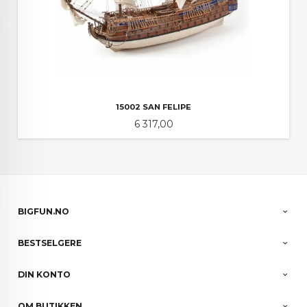
15002 SAN FELIPE
Pris
6 317,00
BIGFUN.NO
BESTSELGERE
DIN KONTO
OM BUTIKKEN