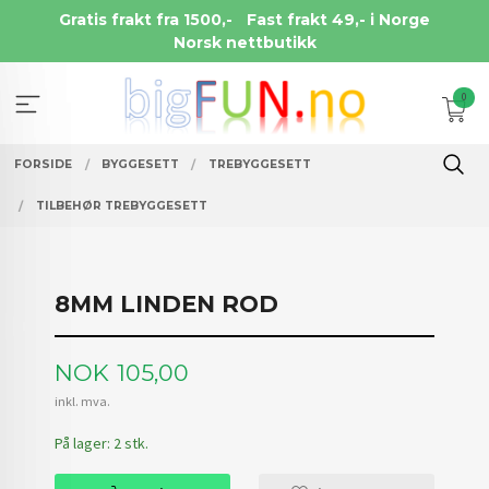
Gå
Gratis frakt fra 1500,-
Fast frakt 49,- i Norge
til
Norsk nettbutikk
innholdet
0
FORSIDE
BYGGESETT
TREBYGGESETT
TILBEHØR TREBYGGESETT
8MM LINDEN ROD
Pris
NOK
105,00
inkl. mva.
På lager: 2 stk.