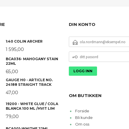
RE
DIN KONTO
E-
1:40 COLIN ARCHER
POSTADRESSE
1 595,00
DITT
BCA036- MAHOGANY STAIN
PASSORD
22ML
65,00
GAUGE H0 - ARTICLE NO.
24188 STRAIGHT TRACK
47,00
OM BUTIKKEN
19200 - WHITE GLUE / COLA
BLANCA 100 ML /HVIT LIM
Forside
79,00
Bli kunde
Om oss
BCA001-WHITHE 22ML