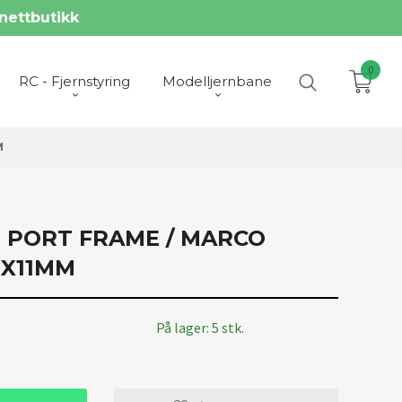
nettbutikk
0
RC - Fjernstyring
Modelljernbane
M
N PORT FRAME / MARCO
1X11MM
På lager: 5 stk.