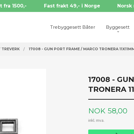
t fra 1500,-
Fast frakt 49,- i Norge
Norsk 
Trebyggesett Båter
Byggesett
 TREVERK
17008 - GUN PORT FRAME / MARCO TRONERA 11X11M
17008 - GU
TRONERA 1
Pris
NOK
58,00
inkl. mva.