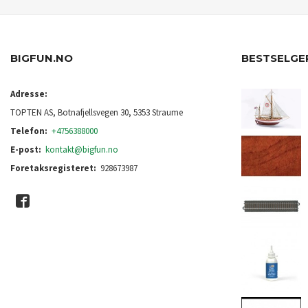
BIGFUN.NO
BESTSELGE
Adresse:
TOPTEN AS, Botnafjellsvegen 30, 5353 Straume
Telefon:
+4756388000
E-post:
kontakt@bigfun.no
Foretaksregisteret:
928673987