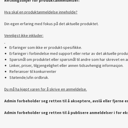
Retningslinjer for produktanmeldelser:
Hva skal en produktanmeldelse inneholde?
Din egen erfaring med fokus på det aktuelle produktet.
Vennligst ikke inkluder:
Erfaringer som ikke er produkt-spesifikke.
Erfaringer i forbindelse med support eller retur av det aktuelle produ
Spørsmål om produktet eller spørsmål til andre som har skrevet en a
Linker, priser, tilgjengelighet eller annen tidsavhengig informasjon.
Referanser til konkurrenter
Støtende/ufin ordbruk.
Du må ha kjøpt varen for å skrive en anmeldelse.
Admin forbeholder seg retten til å akseptere, avslå eller fjerne 
Admin forbeholder seg retten til å publisere anmeldelser i for e