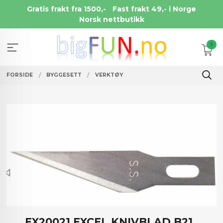
Gå
Gratis frakt fra 1500,-
Fast frakt 49,- i Norge
til
Norsk nettbutikk
innholdet
0
FORSIDE
BYGGESETT
VERKTØY
EX20021 EXCEL KNIVBLAD B21