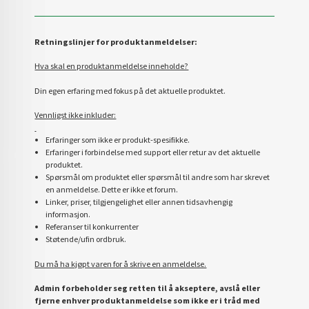
Retningslinjer for produktanmeldelser:
Hva skal en produktanmeldelse inneholde?
Din egen erfaring med fokus på det aktuelle produktet.
Vennligst ikke inkluder:
Erfaringer som ikke er produkt-spesifikke.
Erfaringer i forbindelse med support eller retur av det aktuelle
produktet.
Spørsmål om produktet eller spørsmål til andre som har skrevet
en anmeldelse. Dette er ikke et forum.
Linker, priser, tilgjengelighet eller annen tidsavhengig
informasjon.
Referanser til konkurrenter
Støtende/ufin ordbruk.
Du må ha kjøpt varen for å skrive en anmeldelse.
Admin forbeholder seg retten til å akseptere, avslå eller
fjerne enhver produktanmeldelse som ikke er i tråd med