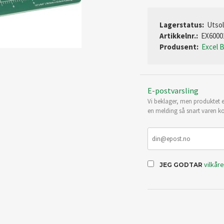
Lagerstatus:
Utso
Artikkelnr.:
EX6000
Produsent:
Excel 
E-postvarsling
Vi beklager, men produktet er
en melding så snart varen ko
vilkår
JEG GODTAR