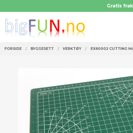
Gå
Gratis frak
Lukk
til
innholdet
PRODUKTER
FORSIDE
BYGGESETT
VERKTØY
EX60002 CUTTING M