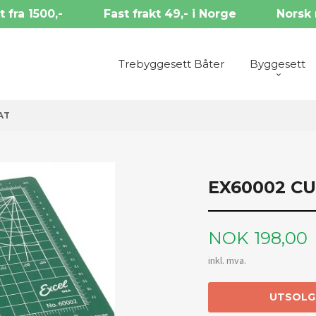
t fra 1500,-
Fast frakt 49,- i Norge
Norsk 
Trebyggesett Båter
Byggesett
AT
EX60002 C
Pris
NOK
198,00
inkl. mva.
UTSOLG