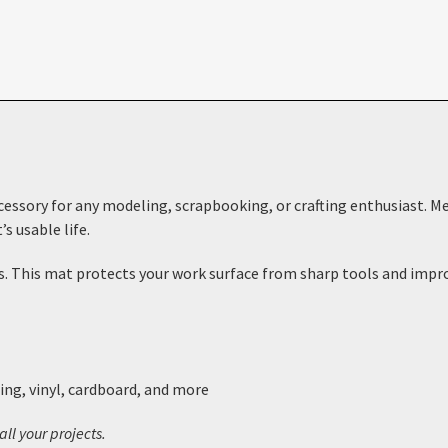
ccessory for any
modeling, scrapbooking, or crafting
enthusiast. M
s usable life.
s. This mat protects your work surface from sharp tools and improv
ng, vinyl, cardboard, and more
all your projects.