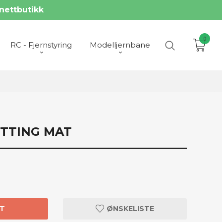
nettbutikk
0
RC - Fjernstyring
Modelljernbane
UTTING MAT
T
ØNSKELISTE