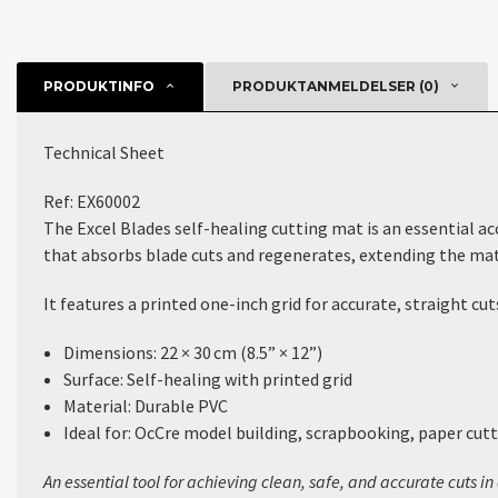
PRODUKTINFO
PRODUKTANMELDELSER (0)
Technical Sheet
Ref:
EX60002
The
Excel Blades self-healing cutting mat
is an essential a
that
absorbs blade cuts
and regenerates, extending the mat’
It features a
printed one-inch grid
for accurate, straight cut
Dimensions:
22 × 30 cm (8.5” × 12”)
Surface:
Self-healing with printed grid
Material:
Durable PVC
Ideal for:
OcCre model building, scrapbooking, paper cutti
An essential tool for achieving
clean, safe, and accurate cuts
in 