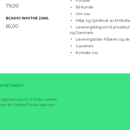
Forside
79,00
Bli kunde
Om oss
BCA001-WHITHE 22ML
Miljø og Gjenbruk av Emballa
65,00
Levering/eksport til privatk
og Danmark
Leveringstider Påsken og uk
Gavekort
Kontakt oss
NYHETSBREV
e deg bedre service. Vi bruker cookies
rven din. Fortsett å bruke siden som