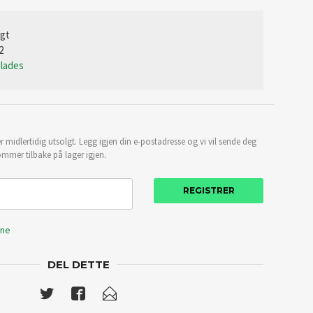
lgt
2
Blades
 midlertidig utsolgt. Legg igjen din e-postadresse og vi vil sende deg
mmer tilbake på lager igjen.
REGISTRER
ene
DEL DETTE