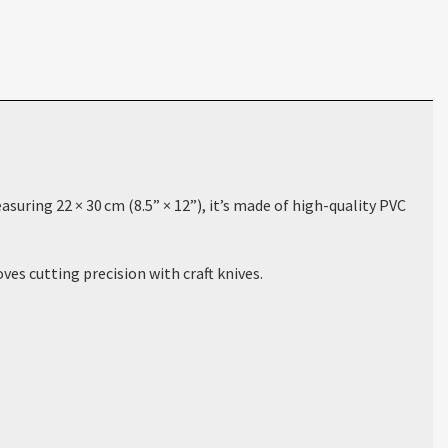
easuring
22 × 30 cm (8.5” × 12”)
, it’s made of high-quality PVC
es cutting precision with craft knives.