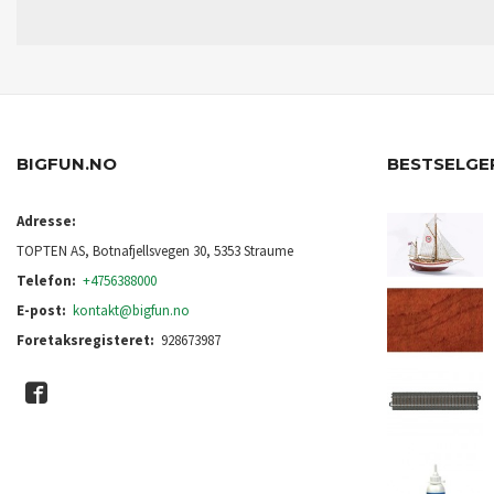
BIGFUN.NO
BESTSELGE
Adresse:
TOPTEN AS, Botnafjellsvegen 30, 5353 Straume
Telefon:
+4756388000
E-post:
kontakt@bigfun.no
Foretaksregisteret:
928673987