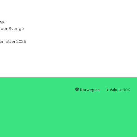
sje
under Sverige
en etter 2026
Norwegian
Valuta
: NOK