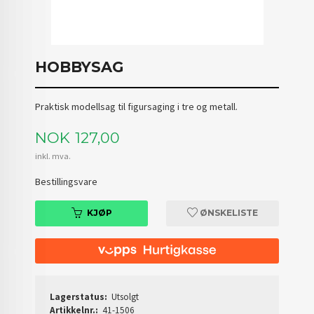
HOBBYSAG
Praktisk modellsag til figursaging i tre og metall.
Pris
NOK
127,00
inkl. mva.
Bestillingsvare
KJØP
ØNSKELISTE
Lagerstatus:
Utsolgt
Artikkelnr.:
41-1506