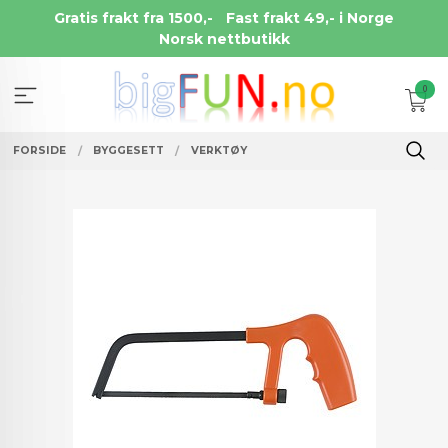
Gå
Gratis frakt fra 1500,-
Fast frakt 49,- i Norge
til
Norsk nettbutikk
innholdet
0
FORSIDE
BYGGESETT
VERKTØY