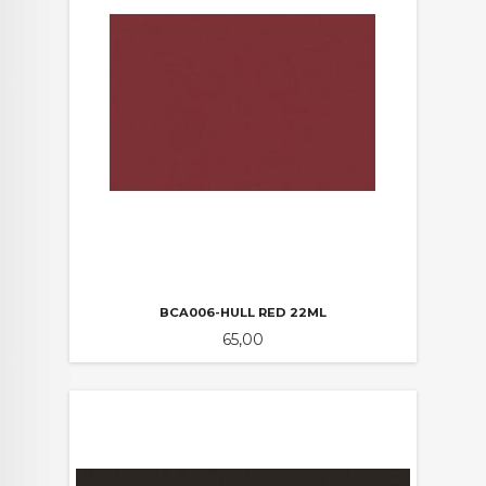
BCA006-HULL RED 22ML
Pris
65,00