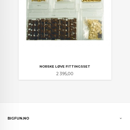
NORSKE LØVE FITTINGSSET
Pris
2 395,00
BIGFUN.NO