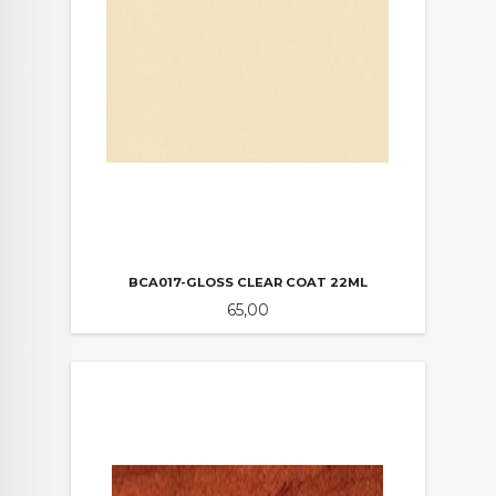
BCA017-GLOSS CLEAR COAT 22ML
Pris
65,00