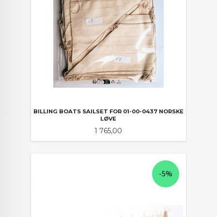
BILLING BOATS SAILSET FOR 01-00-0437 NORSKE
LØVE
Pris
1 765,00
-5%