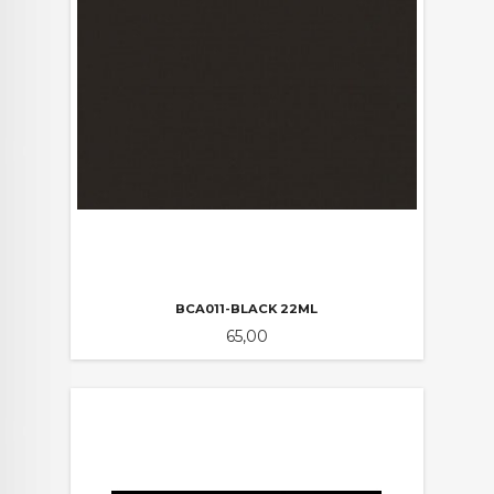
BCA011-BLACK 22ML
Pris
65,00