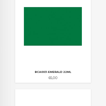
BCA003-EMERALD 22ML
Pris
65,00