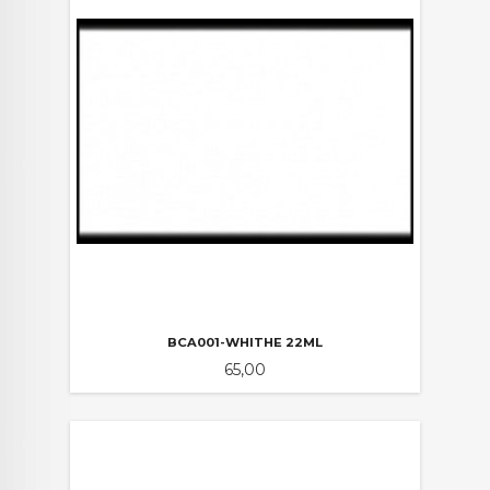
BCA001-WHITHE 22ML
Pris
65,00