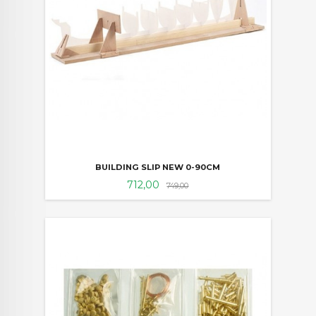
BUILDING SLIP NEW 0-90CM
Tilbud
Rabatt
712,00
749,00