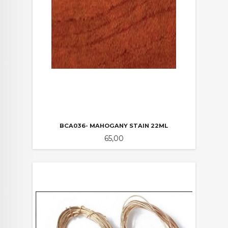
BCA036- MAHOGANY STAIN 22ML
Pris
65,00