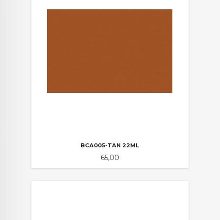
BCA005-TAN 22ML
Pris
65,00