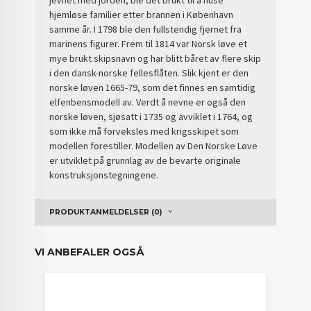
jevnet med jorden, ble det brukt til å huse
hjemløse familier etter brannen i København
samme år. I 1798 ble den fullstendig fjernet fra
marinens figurer. Frem til 1814 var Norsk løve et
mye brukt skipsnavn og har blitt båret av flere skip
i den dansk-norske fellesflåten. Slik kjent er den
norske løven 1665-79, som det finnes en samtidig
elfenbensmodell av. Verdt å nevne er også den
norske løven, sjøsatt i 1735 og avviklet i 1764, og
som ikke må forveksles med krigsskipet som
modellen forestiller. Modellen av Den Norske Løve
er utviklet på grunnlag av de bevarte originale
konstruksjonstegningene.
PRODUKTANMELDELSER (0)
VI ANBEFALER OGSÅ