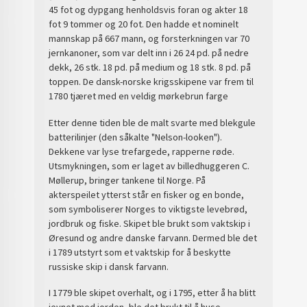
45 fot og dypgang henholdsvis foran og akter 18
fot 9 tommer og 20 fot. Den hadde et nominelt
mannskap på 667 mann, og forsterkningen var 70
jernkanoner, som var delt inn i 26 24 pd. på nedre
dekk, 26 stk. 18 pd. på medium og 18 stk. 8 pd. på
toppen. De dansk-norske krigsskipene var frem til
1780 tjæret med en veldig mørkebrun farge
Etter denne tiden ble de malt svarte med blekgule
batterilinjer (den såkalte "Nelson-looken").
Dekkene var lyse trefargede, rapperne røde.
Utsmykningen, som er laget av billedhuggeren C.
Møllerup, bringer tankene til Norge. På
akterspeilet ytterst står en fisker og en bonde,
som symboliserer Norges to viktigste levebrød,
jordbruk og fiske. Skipet ble brukt som vaktskip i
Øresund og andre danske farvann. Dermed ble det
i 1789 utstyrt som et vaktskip for å beskytte
russiske skip i dansk farvann.
I 1779 ble skipet overhalt, og i 1795, etter å ha blitt