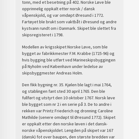
tonn, med et besetning på 402. Norske Løve ble
opprinnelig oppkalt etter norsk / dansk
våpenskjold, og var omdøpt Øresund i 1772.
Fartøyet ble brukt som vaktbåt i Øresund og andre
kystvann rundt om i Danmark. Skipet ble slettet fra
skipsregisteret i 1798.
Modellen av krigsskipet Norske Løve, som ble
bygget av fabrikkmester F.M. Krabbe (1725-96) og
hvis bygging ble utført ved Marineskipsbyggingen
på Nyholm ved København under ledelse av
skipsbyggmester Andreas Holm.
Den fikk bygning nr. 35. Kjølen ble lagt i mai 1764,
og stablingen fant sted 30 april 1765. Den ble
fullført og utstyrt den 10 oktober 1767. Norsk løve
ble bygget som nr 2 i en serie på 3. De to andre i
rekken var Printz Friederich og dronning Caroline
Mathilde (senere omdøpt til Øresund 1772). Skipet
er oppkalt etter den norske løven i det dansk-
norske våpenskjoldet. Lengden på skipet var 167
(dansk) fot over baugen, den største bredden var