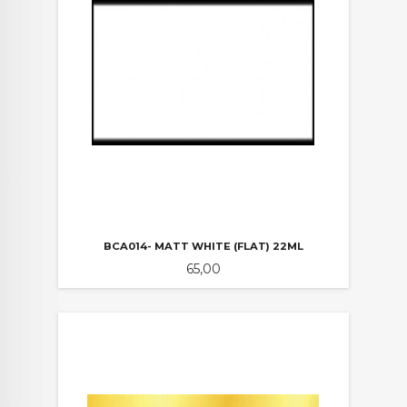
BCA014- MATT WHITE (FLAT) 22ML
Pris
65,00