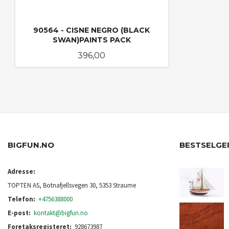
90564 - CISNE NEGRO (BLACK
SWAN)PAINTS PACK
Pris
396,00
KJØP
BIGFUN.NO
BESTSELGE
Adresse:
TOPTEN AS, Botnafjellsvegen 30, 5353 Straume
Telefon:
+4756388000
E-post:
kontakt@bigfun.no
Foretaksregisteret:
928673987