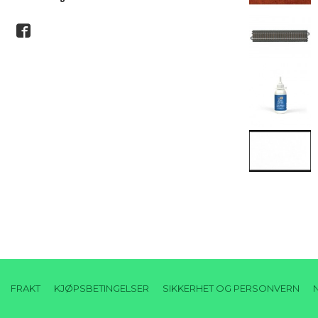
FRAKT
KJØPSBETINGELSER
SIKKERHET OG PERSONVERN