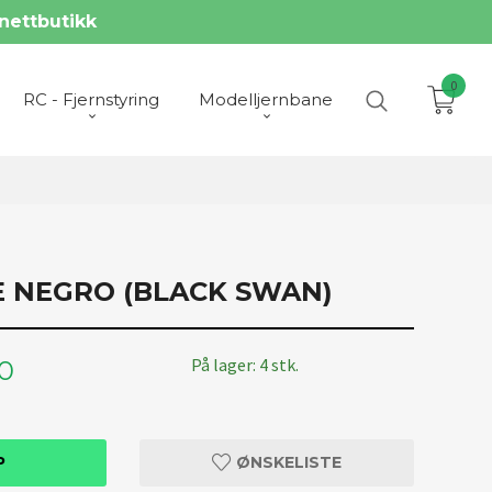
nettbutikk
0
RC - Fjernstyring
Modelljernbane
NE NEGRO (BLACK SWAN)
På lager: 4 stk.
00
P
ØNSKELISTE