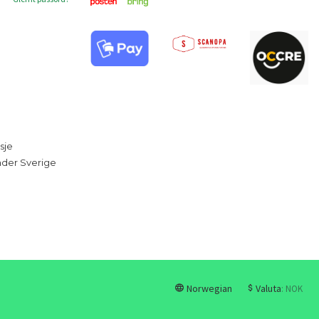
sje
under Sverige
Norwegian
Valuta
: NOK