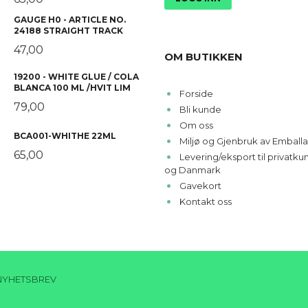
GAUGE H0 - ARTICLE NO.
24188 STRAIGHT TRACK
47,00
OM BUTIKKEN
19200 - WHITE GLUE / COLA
BLANCA 100 ML /HVIT LIM
Forside
79,00
Bli kunde
Om oss
BCA001-WHITHE 22ML
Miljø og Gjenbruk av Emballa
65,00
Levering/eksport til privatk
og Danmark
Gavekort
Kontakt oss
NYHETSBREV