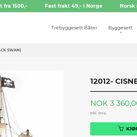
t fra 1500,-
Fast frakt 49,- i Norge
Norsk 
Trebyggesett Båter
Byggesett
LACK SWAN)
12012- CIS
Pris
NOK
3 360,
inkl. mva.
KJØ