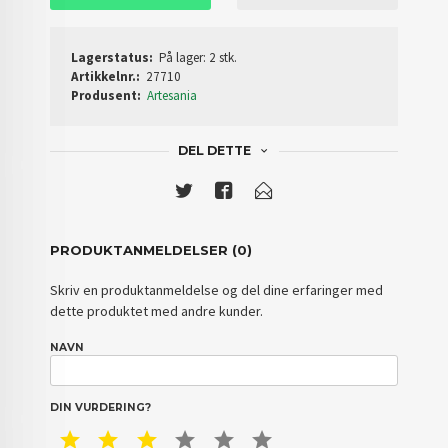
Lagerstatus:
På lager: 2 stk.
Artikkelnr.:
27710
Produsent:
Artesania
DEL DETTE
PRODUKTANMELDELSER (0)
Skriv en produktanmeldelse og del dine erfaringer med
dette produktet med andre kunder.
NAVN
DIN VURDERING?
1 STAR
2 STAR
3 STAR
4 STAR
5 STAR
6 STAR