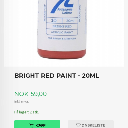
BRIGHT RED PAINT - 20ML
Pris
NOK
59,00
inkl. mva.
På lager: 2 stk.
KJØP
ØNSKELISTE