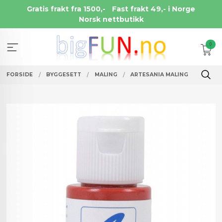
Gå
Gratis frakt fra 1500,-
Fast frakt 49,- i Norge
til
Norsk nettbutikk
innholdet
0
FORSIDE
BYGGESETT
MALING
ARTESANIA MALING