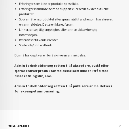
Erfaringer som ikke er produkt-spesifikke.
Erfaringer i forbindelse med support eller retur av det aktuelle
produktet.
Spørsmål om produktet eller spørsmål til andre som har skrevet
en anmeldelse. Dette er ikke et forum.
Linker, priser, tilgjengelighet eller annen tidsavhengig
informasjon.
Referanser til konkurrenter
Støtende/ufin ordbruk.
Du må ha kjøpt varen for å skrive en anmeldelse.
Admin forbeholder seg retten til å akseptere, avslå eller
fjerne enhver produktanmeldelse som ikke er i tråd med
disse retningslinjene.
Admin forbeholder seg retten til å publisere anmeldelser i
for eksempel annonsering.
BIGFUN.NO