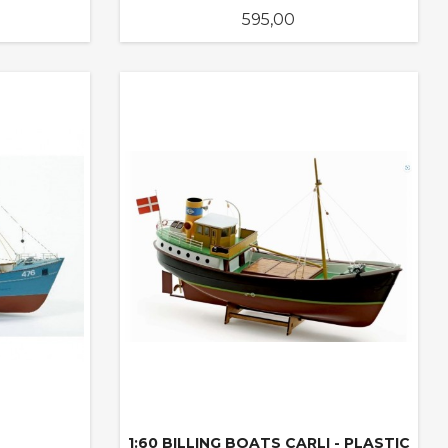
Pris
595,00
KJØP
1:60 BILLING BOATS CARLI - PLASTIC