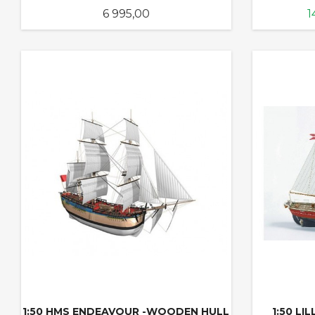
Pris
T
6 995,00
1
KJØP
1:50 HMS ENDEAVOUR -WOODEN HULL
1:50 L