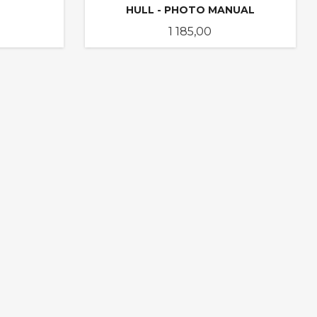
HULL - PHOTO MANUAL
Pris
1 185,00
KJØP