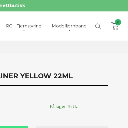
nettbutikk
0
RC - Fjernstyring
Modelljernbane
AINER YELLOW 22ML
På lager: 4 stk.