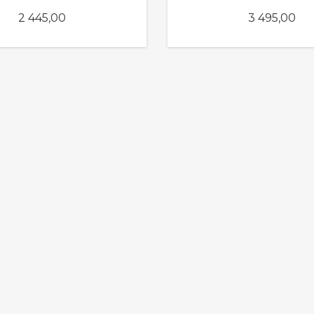
Pris
Pris
2 445,00
3 495,00
KJØP
KJØP