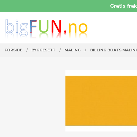
Gå
Gratis frak
Lukk
til
innholdet
PRODUKTER
FORSIDE
BYGGESETT
MALING
BILLING BOATS MALIN