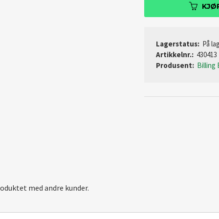
KJØ
Lagerstatus:
På lag
Artikkelnr.:
430413
Produsent:
Billing
roduktet med andre kunder.