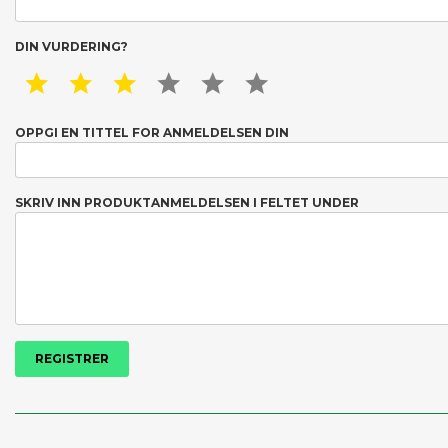
DIN VURDERING?
1 STAR
2 STAR
3 STAR
4 STAR
5 STAR
6 STAR
OPPGI EN TITTEL FOR ANMELDELSEN DIN
SKRIV INN PRODUKTANMELDELSEN I FELTET UNDER