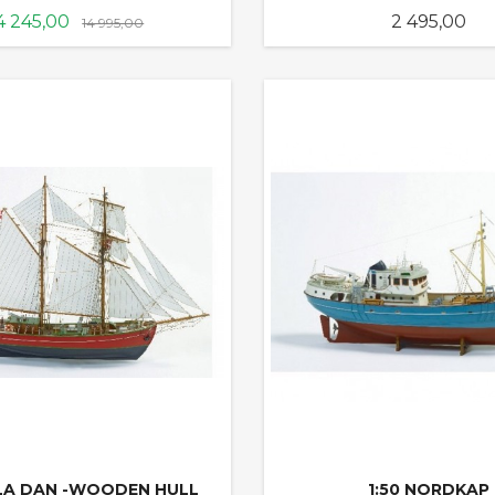
ilbud
Rabatt
Pris
4 245,00
2 495,00
14 995,00
KJØP
KJØP
ILLA DAN -WOODEN HULL
1:50 NORDKAP