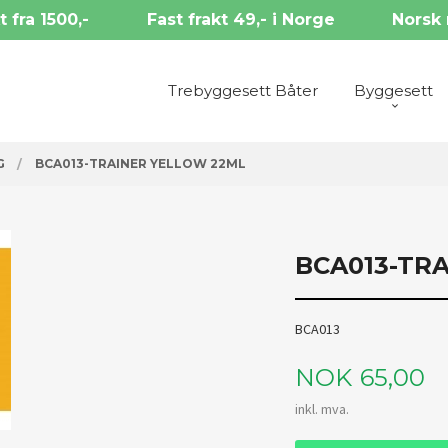
t fra 1500,-
Fast frakt 49,- i Norge
Norsk 
Trebyggesett Båter
Byggesett
G
BCA013-TRAINER YELLOW 22ML
BCA013-TR
BCA013
Pris
NOK
65,00
inkl. mva.