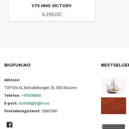
1:75 HMS VICTORY
Pris
6 295,00
KJØP
BIGFUN.NO
BESTSELGE
Adresse:
TOPTEN AS, Botnafjellsvegen 30, 5353 Straume
Telefon:
+4756388000
E-post:
kontakt@bigfun.no
Foretaksregisteret:
928673987