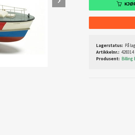
KJØ
Lagerstatus:
På lag
Artikkelnr.:
428314
Produsent:
Billing