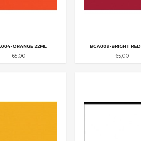
A004-ORANGE 22ML
BCA009-BRIGHT RED
Pris
Pris
65,00
65,00
KJØP
KJØP