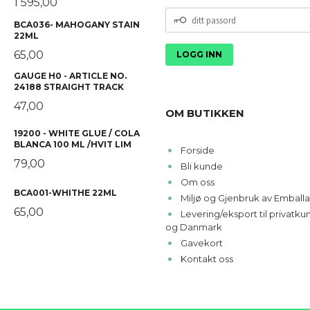
1 595,00
DITT
BCA036- MAHOGANY STAIN
PASSORD
22ML
65,00
GAUGE H0 - ARTICLE NO.
24188 STRAIGHT TRACK
47,00
OM BUTIKKEN
19200 - WHITE GLUE / COLA
BLANCA 100 ML /HVIT LIM
Forside
79,00
Bli kunde
Om oss
BCA001-WHITHE 22ML
Miljø og Gjenbruk av Emballa
65,00
Levering/eksport til privatk
og Danmark
Gavekort
Kontakt oss