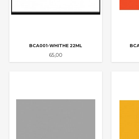
BCA001-WHITHE 22ML
BC
Pris
65,00
KJØP