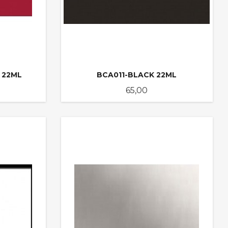
 22ML
BCA011-BLACK 22ML
Pris
65,00
KJØP