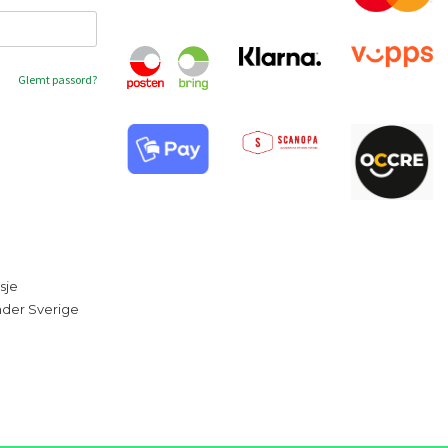
Glemt passord?
sje
under Sverige