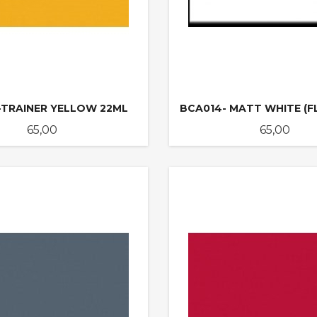
-TRAINER YELLOW 22ML
BCA014- MATT WHITE (F
Pris
Pris
65,00
65,00
KJØP
KJØP