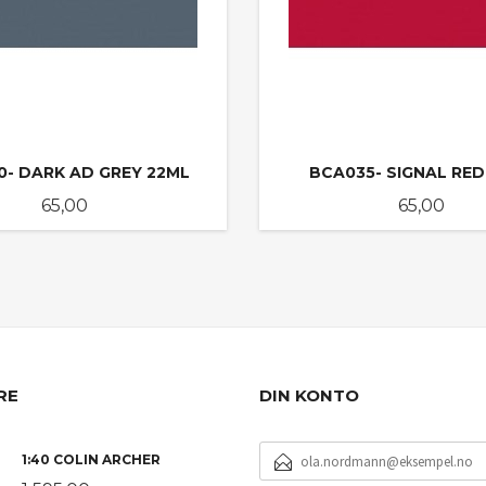
- DARK AD GREY 22ML
BCA035- SIGNAL RED
Pris
Pris
65,00
65,00
KJØP
KJØP
RE
DIN KONTO
E-
1:40 COLIN ARCHER
POSTADRESSE