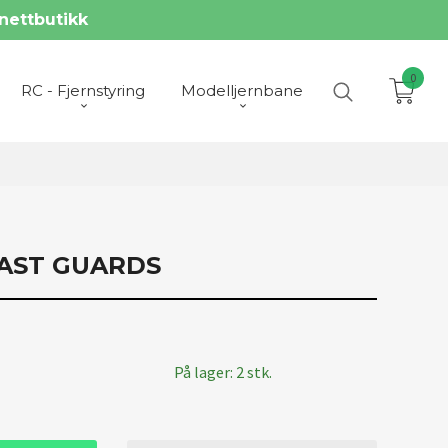
nettbutikk
0
RC - Fjernstyring
Modelljernbane
COAST GUARDS
På lager: 2 stk.