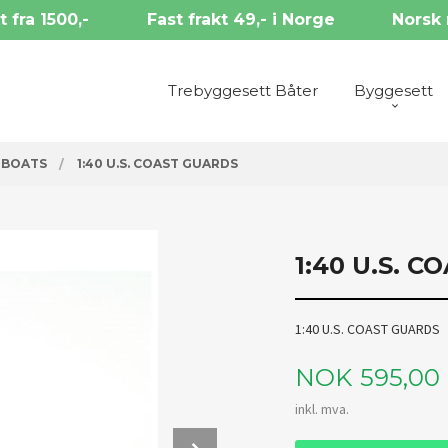
t fra 1500,-
Fast frakt 49,- i Norge
Norsk 
Trebyggesett Båter
Byggesett
 BOATS
1:40 U.S. COAST GUARDS
1:40 U.S. 
1:40 U.S. COAST GUARDS
Pris
NOK
595,00
inkl. mva.
Next