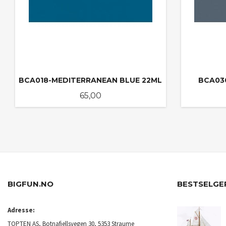
BCA018-MEDITERRANEAN BLUE 22ML
BCA030
Pris
65,00
KJØP
BIGFUN.NO
BESTSELGE
Adresse:
TOPTEN AS, Botnafjellsvegen 30, 5353 Straume