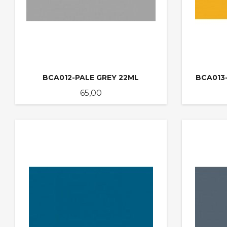
BCA012-PALE GREY 22ML
BCA013
Pris
65,00
KJØP