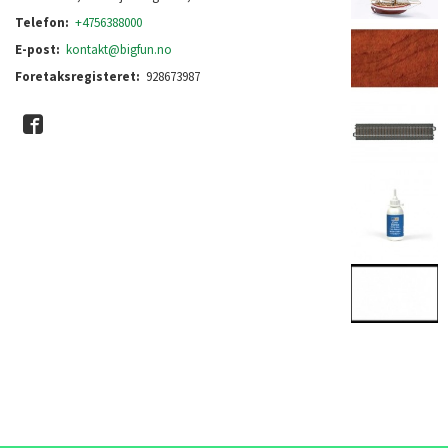
Telefon:
+4756388000
E-post:
kontakt@bigfun.no
Foretaksregisteret:
928673987