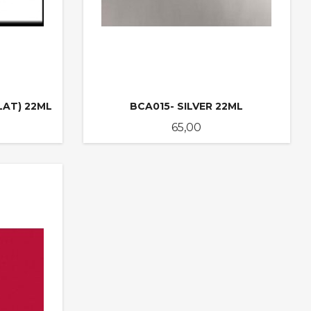
LAT) 22ML
BCA015- SILVER 22ML
Pris
65,00
KJØP