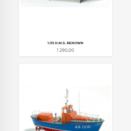
1:35 H.M.S. RENOWN
Pris
1 290,00