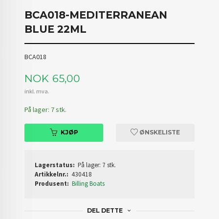
BCA018-MEDITERRANEAN
BLUE 22ML
BCA018
Pris
NOK
65,00
inkl. mva.
På lager: 7 stk.
KJØP
ØNSKELISTE
Lagerstatus:
På lager: 7 stk.
Artikkelnr.:
430418
Produsent:
Billing Boats
DEL DETTE