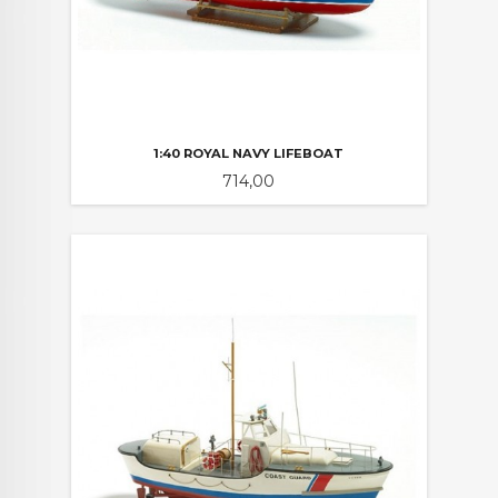
1:40 ROYAL NAVY LIFEBOAT
Pris
714,00