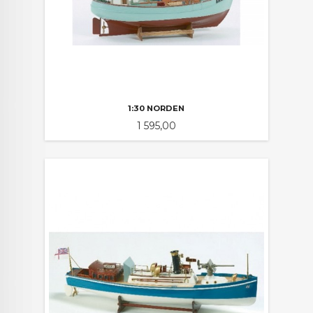
1:30 NORDEN
Pris
1 595,00