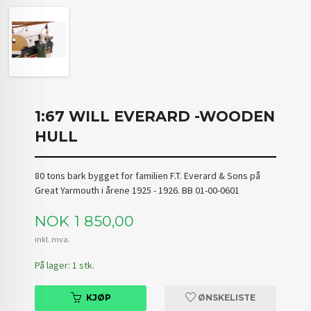
1:67 WILL EVERARD -WOODEN
HULL
80 tons bark bygget for familien F.T. Everard & Sons på
Great Yarmouth i årene 1925 - 1926. BB 01-00-0601
Pris
NOK
1 850,00
inkl. mva.
På lager: 1 stk.
KJØP
ØNSKELISTE