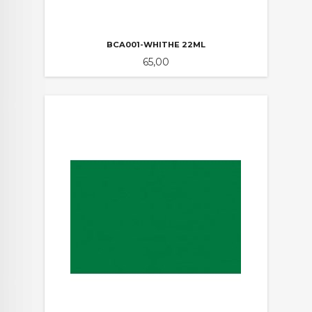
BCA001-WHITHE 22ML
Pris
65,00