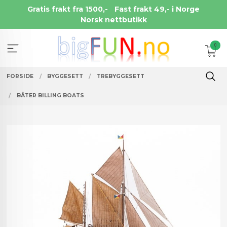
Gå
Gratis frakt fra 1500,-
Fast frakt 49,- i Norge
til
Norsk nettbutikk
innholdet
0
FORSIDE
BYGGESETT
TREBYGGESETT
BÅTER BILLING BOATS