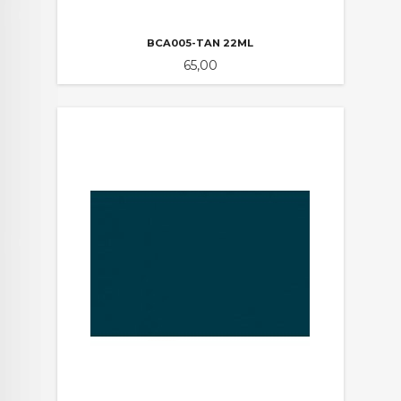
BCA005-TAN 22ML
Pris
65,00