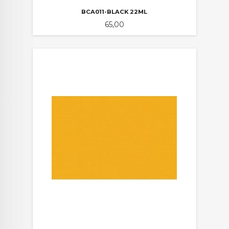
BCA011-BLACK 22ML
Pris
65,00