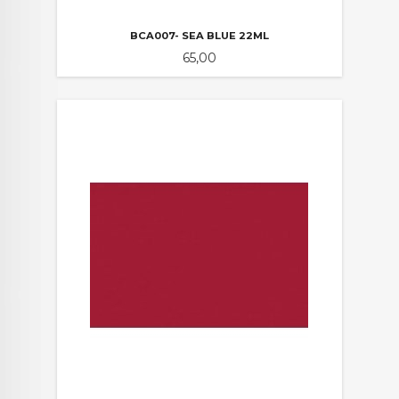
BCA007- SEA BLUE 22ML
Pris
65,00