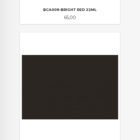
BCA009-BRIGHT RED 22ML
Pris
65,00