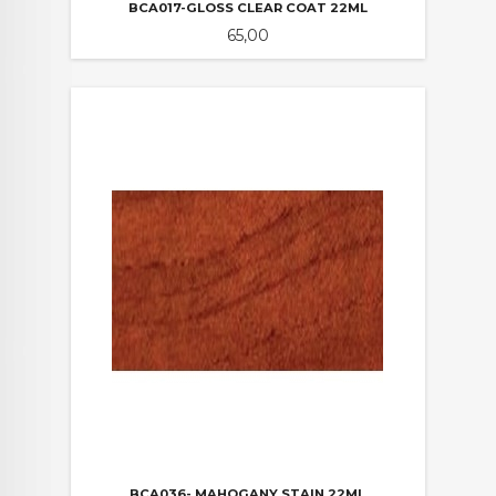
BCA017-GLOSS CLEAR COAT 22ML
Pris
65,00
BCA036- MAHOGANY STAIN 22ML