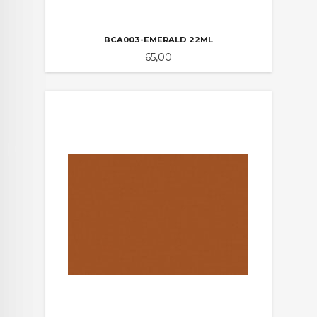
BCA003-EMERALD 22ML
Pris
65,00