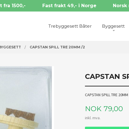
t fra 1500,-
Fast frakt 49,- i Norge
Norsk 
Trebyggesett Båter
Byggesett
BYGGESETT
CAPSTAN SPILL TRE 20MM /2
CAPSTAN SP
CAPSTAN SPILL TRE 20MM 
Pris
NOK
79,00
inkl. mva.