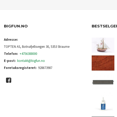
BIGFUN.NO
BESTSELGE
Adresse:
TOPTEN AS, Botnafjellsvegen 30, 5353 Straume
Telefon:
+4756388000
E-post:
kontakt@bigfun.no
Foretaksregisteret:
928673987