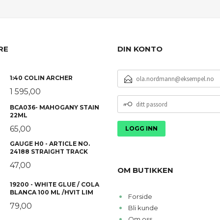
RE
DIN KONTO
E-
1:40 COLIN ARCHER
POSTADRESSE
1 595,00
DITT
BCA036- MAHOGANY STAIN
PASSORD
22ML
65,00
GAUGE H0 - ARTICLE NO.
24188 STRAIGHT TRACK
47,00
OM BUTIKKEN
19200 - WHITE GLUE / COLA
BLANCA 100 ML /HVIT LIM
Forside
79,00
Bli kunde
Om oss